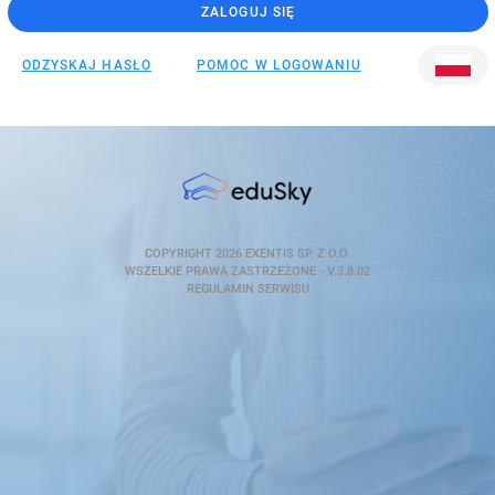
ZALOGUJ SIĘ
SZCZEGÓŁY
ODZYSKAJ HASŁO
POMOC W LOGOWANIU
COPYRIGHT 2026
EXENTIS SP. Z O.O.
WSZELKIE PRAWA ZASTRZEŻONE - V.3.8.02
REGULAMIN SERWISU