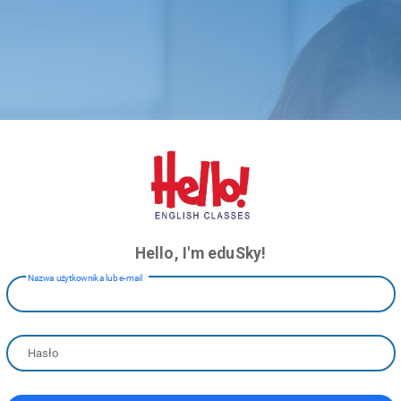
POBIERZ APLIKACJĘ
Zapewnij sobie wygodny
dostęp do informacji na temat
zajęć i płatności
Hello, I'm eduSky!
Nazwa użytkownika lub e-mail
Hasło